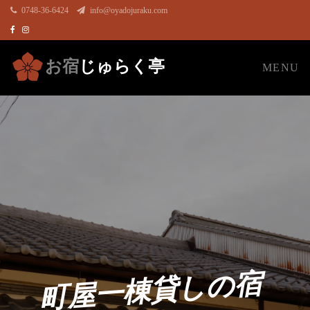
0748-36-6424
info@oyadojuraku.com
Facebook
Instagram
お宿
じゅらく亭
MENU
町屋一棟貸しの宿