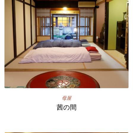
母屋
茜の間