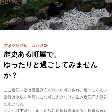
古き商家の町、近江八幡
歴史ある町屋で、
ゆったりと過ごしてみません
か？
ここ近江八幡は豊臣秀次が開いた町とされ、近くにある八
幡堀は水運を利用しこの町に大きな財を生み近江商人発祥
の地となる。
そんな城下町の一角に伝統建造物群保存地区に指定された