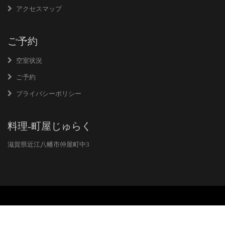
アクセスマップ
ご予約
空室状況
ご予約
プライバシーポリシー
料理-町屋じゅらく
滋賀県近江八幡市仲屋町中3
Copyright © 2021 お宿じゅらく亭 All Rights Reserved.